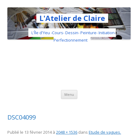
L'Atelier de Claire
L'Île d'Yeu -Cours- Dessin- Peinture- Initiation-
Perfectionnement
Aller au contenu principal
Menu
DSC04099
Publié le
13 février 2014
à
2048 × 1536
dans
Etude de vagues.