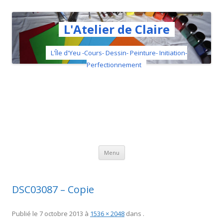
L'Atelier de Claire
L'Île d'Yeu -Cours- Dessin- Peinture- Initiation-
Perfectionnement
Aller au contenu principal
Menu
DSC03087 – Copie
Publié le
7 octobre 2013
à
1536 × 2048
dans
.