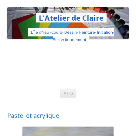
L'Atelier de Claire
L'Île d'Yeu -Cours- Dessin- Peinture- Initiation-
Perfectionnement
Aller au contenu principal
Menu
Pastel et acrylique