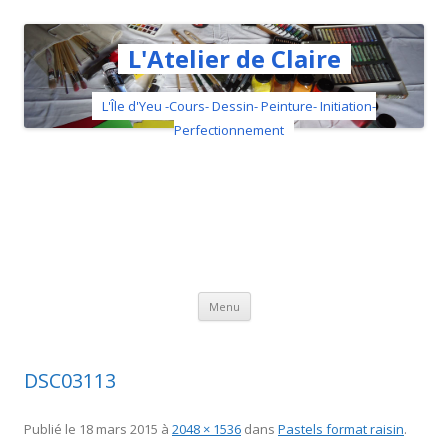
L'Atelier de Claire
L'Île d'Yeu -Cours- Dessin- Peinture- Initiation-
Perfectionnement
Aller au contenu principal
Menu
DSC03113
Publié le
18 mars 2015
à
2048 × 1536
dans
Pastels format raisin
.