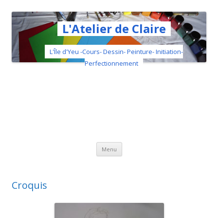
L'Atelier de Claire
L'Île d'Yeu -Cours- Dessin- Peinture- Initiation-
Perfectionnement
Aller au contenu principal
Menu
Croquis