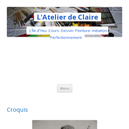
L'Atelier de Claire
L'Île d'Yeu -Cours- Dessin- Peinture- Initiation-
Perfectionnement
Aller au contenu principal
Menu
Croquis