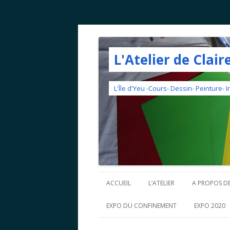
L'Atelier de Clair
L'Île d'Yeu -Cours- Dessin- Peinture- 
ACCUEIL
L’ATELIER
A PROPOS DE
EXPO DU CONFINEMENT
EXPO 2020